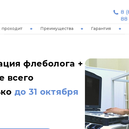
8 (
88
 проходит
Преимущества
Гарантия
ация флеболога +
е всего
ько
до 31 октября