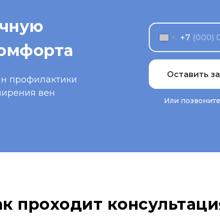
очную
+7
комфорта
Оставить за
ан профилактики
ширения вен
Или позвоните
ак проходит консультаци