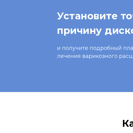
Установите т
причину дис
и получите подробный пл
лечения варикозного рас
К