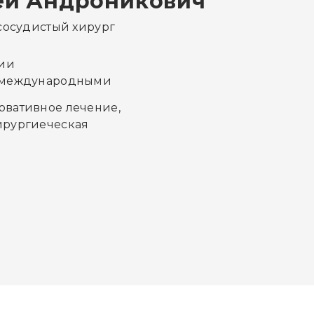
ей Андроникович
сосудистый хирург
нии
о международными
рвативное лечение,
ирургиеческая