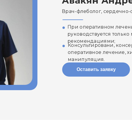
Авакян Андр
Врач-флеболог, сердечно-
При оперативном лече
руководствуется тольк
рекомендациями;
Консультировани, консе
оперативное лечение, х
манипуляция.
Оставить заявку