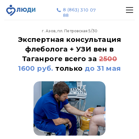
|||
|||
8 (863) 310 07
8 (863) 310 07
88
88
Врач
Врач
Как
Как
г. Азов, пл. Петровская 5/30
Экспертная консультация
флеболога + УЗИ вен в
Таганроге всего за
2500
1600 руб.
только
до 31 мая