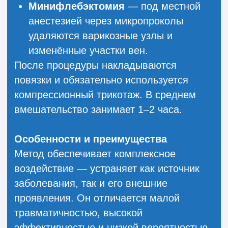
(около 1–2 мм), через которые
специальными инструментами удаляются
изменённые участки вен. Обычно швы не
требуются. В завершение накладывается
повязка и назначается компрессионный
трикотаж. Продолжительность
процедуры, как правило, составляет 30–
60 минут.
Преимущества
Метод характеризуется минимальной
травматичностью, быстрым
восстановлением, незначительными
болевыми ощущениями, низким риском
осложнений и хорошим косметическим
эффектом.
Возможные осложнения
В редких случаях могут возникать
небольшие отёки, гематомы, умеренная
болезненность в области проколов,
крайне редко — тромбозы или повторное