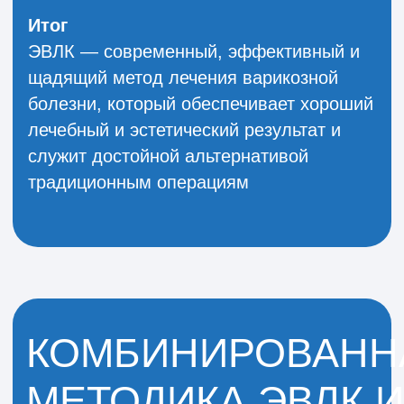
Особенности и преимущества
Метод обеспечивает комплексное
воздействие — устраняет как источник
заболевания, так и его внешние
проявления. Он отличается малой
травматичностью, высокой
эффективностью и низкой вероятностью
рецидива. Пациенты быстро
возвращаются к привычной активности
(обычно через 1–2 дня) и получают
выраженный косметический эффект.
Реабилитация
После лечения рекомендуется ношение
компрессионного трикотажа, ограничение
интенсивных физических нагрузок на 1–2
недели и наблюдение у специалиста.
Итог
Комбинированный подход с
использованием ЭВЛК и
минифлебэктомии — это современный,