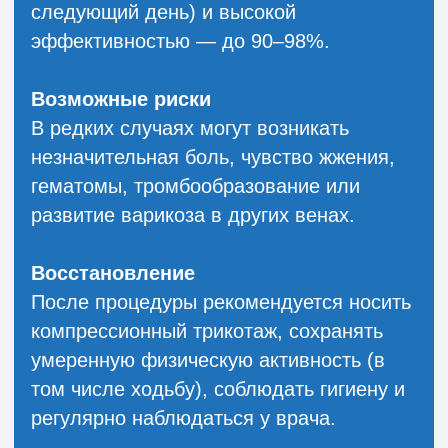
поверхностных вен, наличии симптомов
(боль, тяжесть, отёки), косметических
дефектах, а также при недостаточности
поверхностных и перфорантных вен при
сохранной функции глубоких сосудов.
Как проходит лечение
Терапия включает два этапа:
ЭВЛК
— под контролем ультразвука
через прокол вводится лазерный
световод, с помощью которого вена
закрывается изнутри;
Минифлебэктомия
— под местной
анестезией через микропроколы
удаляются варикозные узлы и
изменённые участки вен.
После процедуры накладываются
повязки и обязательно используется
компрессионный трикотаж. В среднем
вмешательство занимает 1–2 часа.