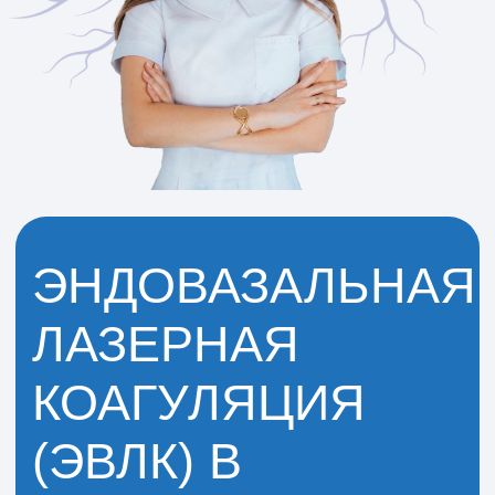
подходит и при клапанной
недостаточности, если глубокие вены
функционируют нормально.
Противопоказания
Процедура не проводится при остром
тромбофлебите, нарушениях
свёртываемости крови, инфекциях кожи
в области вмешательства, а также в
период беременности и грудного
вскармливания.
Как проходит процедура
ЭВЛК выполняется под контролем
ультразвука. Сначала проводится
обследование и разметка вен, затем
через прокол в сосуд вводится лазерный
световод. При его постепенном
извлечении происходит обработка вены
лазером и её «закрытие». После
процедуры накладывается повязка, швы
не требуются, и сразу назначается