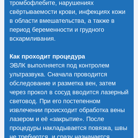
гематомы, тромбообразование или
развитие варикоза в других венах.
Восстановление
После процедуры рекомендуется носить
компрессионный трикотаж, сохранять
умеренную физическую активность (в
том числе ходьбу), соблюдать гигиену и
регулярно наблюдаться у врача.
Итог
ЭВЛК — современный, эффективный и
щадящий метод лечения варикозной
болезни, который обеспечивает хороший
лечебный и эстетический результат и
служит достойной альтернативой
традиционным операциям