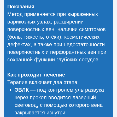
Показания
Процедура проводится при наличии
крупных варикозных узлов, выраженных
косметических дефектов (расширенные
вены, сосудистые сетки), локальных
поражениях поверхностных вен без
значимого вовлечения глубокой системы,
а также как часть комбинированного
лечения варикозной болезни.
Противопоказания
Метод не применяется при остром
тромбофлебите, инфекциях кожи в зоне
вмешательства, нарушениях
свёртываемости крови, а также в период
беременности и грудного вскармливания.
Как проходит процедура
Минифлебэктомия выполняется под
местной анестезией. После
предварительного ультразвукового
исследования врач делает микропроколы