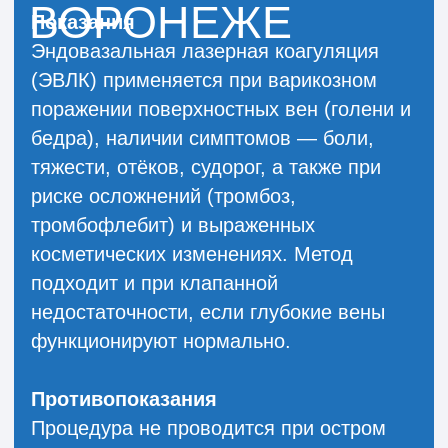
компрессионная терапия.
Механизм действия
Лазерное воздействие нагревает стенки
вены до температуры 60–80 °C, вызывая
их коагуляцию. В результате просвет
сосуда закрывается, кровоток
прекращается, а со временем вена
замещается соединительной тканью.
Преимущества
Метод отличается минимальной
травматичностью, отсутствием разрезов
и рубцов, быстрым восстановлением
(возврат к обычной жизни уже на
следующий день) и высокой
эффективностью — до 90–98%.
Возможные риски
В редких случаях могут возникать
незначительная боль, чувство жжения,