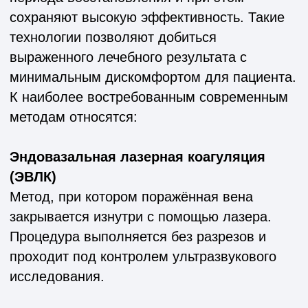
Эндовазальная лазерная коагуляция
(ЭВЛК)
Метод, при котором поражённая вена
закрывается изнутри с помощью лазера.
Процедура выполняется без разрезов и
проходит под контролем ультразвукового
исследования.
Минифлебэктомия
Удаление варикозных вен через небольшие
проколы кожи. Метод эффективно устраняет
как функциональные нарушения, так и
выраженные косметические дефекты.
Комбинированные методики
Сочетание ЭВЛК и минифлебэктомии,
которое применяется при более сложных и
распространённых формах варикоза для
достижения максимального эффекта.
Выбор метода лечения всегда