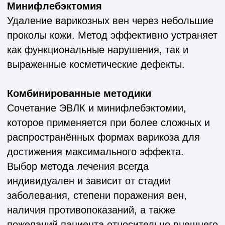
индивидуален и зависит от стадии
заболевания, степени поражения вен,
наличия противопоказаний, а также
пожеланий пациента относительно внешнего
результата.
Современные подходы позволяют не только
устранить симптомы и снизить риск
осложнений, но и значительно улучшить
внешний вид ног, способствуя быстрому
возвращению к привычной активности и
повышению уверенности в себе.