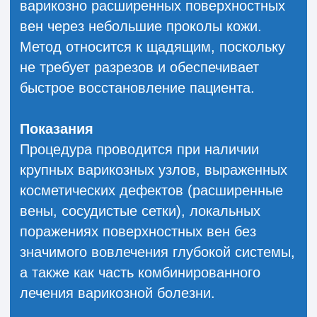
Запишитесь
на бесплатную
консультацию
Комплексный прием
флеболога с УЗИ вен нижних
конечностей
Оставьте свой номер и мы Вам
перезвоним, чтобы назначить дату и
время обследования, которые будут
удобны для Вас — запись к врачу-
флебологу открыта.
8 (800) 301-58-36
Воронеж, ул. Свободы, 65
+7