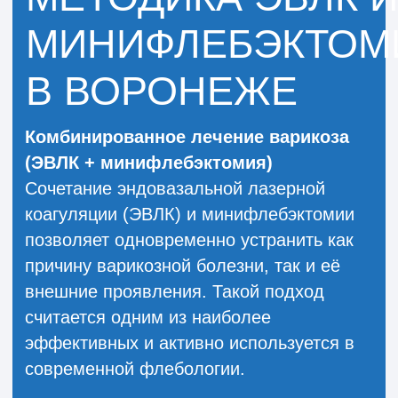
эффективный и надёжный метод лечения
варикоза, который позволяет устранить
заболевание, улучшить внешний вид ног
и обеспечить быстрое восстановление.
МИНИФЛЕБЭКТОМИЯ
В ВОРОНЕЖЕ
Минифлебэктомия
— это современный
малоинвазивный способ удаления
варикозно расширенных поверхностных
вен через небольшие проколы кожи.
Метод относится к щадящим, поскольку
не требует разрезов и обеспечивает
быстрое восстановление пациента.