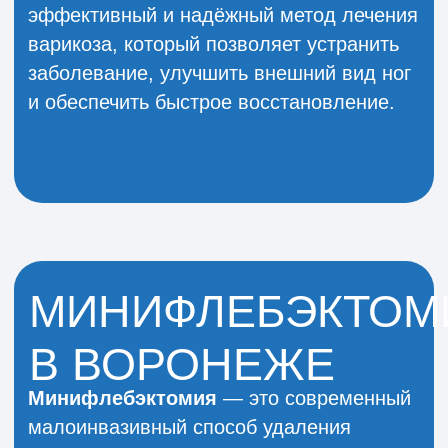
диагностики и лечения заболеваний
вен. Она занимается терапией
варикозной болезни, тромбозов,
хронической венозной
недостаточности и других сосудистых
патологий, применяя современные
малоинвазивные методы лечения.
На приёме проводится комплексная
диагностика, включая ультразвуковое
исследование вен, что позволяет
точно оценить состояние сосудов и
определить оптимальную тактику
лечения. Пациенты получают
рекомендации по профилактике,
медикаментозной терапии, а при
необходимости — по проведению
малоинвазивных процедур, таких как
ЭВЛК, склеротерапия или
комбинированные методики.