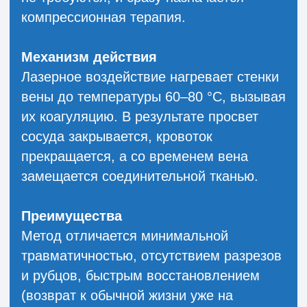
КОМБИНИРОВАННАЯ
МЕТОДИКА ЭВЛК И
МИНИФЛЕБЭКТОМИЯ
В ВОРОНЕЖЕ
Комбинированное лечение варикоза
(ЭВЛК + минифлебэктомия)
Сочетание эндовазальной лазерной
коагуляции (ЭВЛК) и минифлебэктомии
позволяет одновременно устранить как
причину варикозной болезни, так и её
внешние проявления. Такой подход
считается одним из наиболее
эффективных и активно используется в
современной флебологии.
Показания
Метод применяется при выраженных
варикозных узлах, расширении