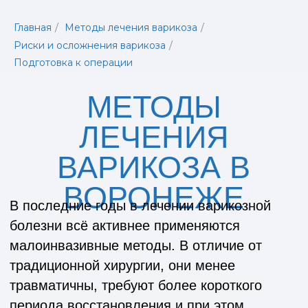
Главная
/
Методы лечения варикоза
/
Риски и осложнения варикоза
/
Подготовка к операции
МЕТОДЫ
ЛЕЧЕНИЯ
ВАРИКОЗА В
ВОРОНЕЖЕ
В последние годы в лечении варикозной
болезни всё активнее применяются
малоинвазивные методы. В отличие от
традиционной хирургии, они менее
травматичны, требуют более короткого
периода восстановления и при этом
сохраняют высокую эффективность. Такие
технологии позволяют добиться
выраженного лечебного результата с
минимальным дискомфортом для пациента.
К наиболее востребованным современным
методам относятся: