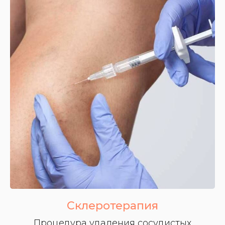
ОСНОВНЫЕ
НАПРАВЛЕНИЯ
МОЕЙ
ДЕЯТЕЛЬНОСТИ
Лазерное лечение
варикоза любой
сложности
Лечение
Склеротерапия
венозных
трофических язв
Процедура удаления сосудистых