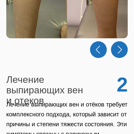
3
Лечение
трофических
язв
Лечение трофических язв — это
комплексный процесс, направленный на
устранение основного заболевания,
стимуляцию заживления раны и
профилактику осложнений, особенно при
варикозной болезни нижних конечностей.