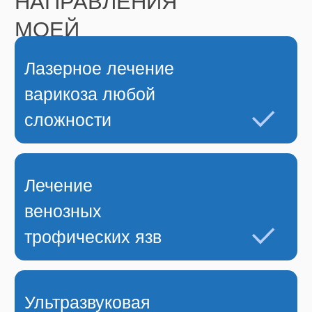
Хочу поблагодарить Татьяну Алексеевну
и ее персонал за профессионализм!
Вылечили обе ножки. Процедура
быстрая (больше времени потратила на
то, чтобы решиться), восстановление
быстрое! Результат - красивые, а самое
главное, здоровые ноги! Дай Бог вам
здоровья.
про
докторов
5,0
МЫ ЕСТЬ В TELEGRAM!
Подписывайтесь на наш