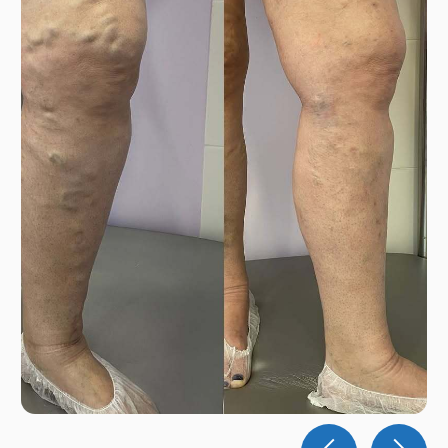
ВЫБЕРИТЕ ВАШИ
СИМПТОМЫ И Я ПОКАЖУ
КАК БУДУ ВАС ЛЕЧИТЬ
Выберите симптом, который беспокоит
именно вас. Я подробно объясню, что
происходит с вашими венами и
расскажу какой подходящий метод
лечения варикоза даст вам лучший
результат. Записаться к флебологу на
приём можно в любой рабочий день.