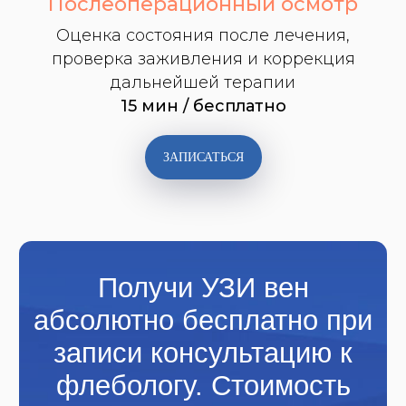
Послеоперационный осмотр
и госпитализации
Оценка состояния после лечения,
проверка заживления и коррекция
дальнейшей терапии
15 мин / бесплатно
ВСЁ НАЧИНАЕТСЯ
С КОНСУЛЬТАЦИИ
ЗАПИСАТЬСЯ
Сбор анамнеза
Осмотр ног
УЗИ вен экспертного уровня
Составление
индивидуального плана
лечения или профилактики