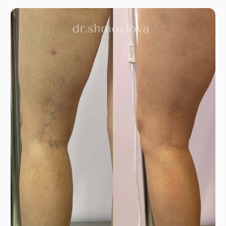
симптомы связаны с варикозным
расширением вен, варикозной болезнью
или хронической венозной
недостаточностью.
ЗАПИСАТЬСЯ НА
КОНСУЛЬТАЦИЮ
Результаты пациентов до/после