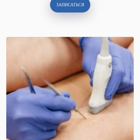
ЗАПИСАТЬСЯ
ЛИЦЕНЗИИ
Наличие лицензии подтверждает
соответствие нашей клиники — центра
флебологии — всем требованиям
Министерства здравоохранения к
оборудованию, квалификации персонала и
стандартам оказания медицинской
помощи.
ПОСМОТРЕТЬ ЛИЦЕНЗИЮ