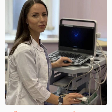
18 лет стажа
5000+
вылеченных
пациентов
30 минут —
Без шрамов,
время лечения
разрезов