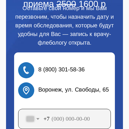
ВАШ
ДИАГНОЗ
Несостоятельные
клапаны вен
Эстетический варикоз.
Клапаны вен работают
исправно
ЛЕЧЕНИЕ
ЭВЛК (лазерное лечение
вен) от 40000 р./нога
После лечения при
желании: склеротерапия