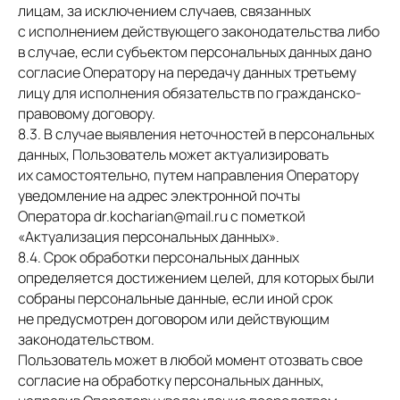
лицам, за исключением случаев, связанных
ИМЕЮТСЯ
с исполнением действующего законодательства либо
в случае, если субъектом персональных данных дано
ПРОТИВОПОКАЗАНИЯ.
согласие Оператору на передачу данных третьему
лицу для исполнения обязательств по гражданско-
НЕОБХОДИМА КОНСУЛЬТАЦИЯ
правовому договору.
СПЕЦИАЛИСТА.
8.3. В случае выявления неточностей в персональных
данных, Пользователь может актуализировать
их самостоятельно, путем направления Оператору
уведомление на адрес электронной почты
Оператора dr.kocharian@mail.ru с пометкой
«Актуализация персональных данных».
8.4. Срок обработки персональных данных
определяется достижением целей, для которых были
собраны персональные данные, если иной срок
не предусмотрен договором или действующим
законодательством.
Пользователь может в любой момент отозвать свое
согласие на обработку персональных данных,