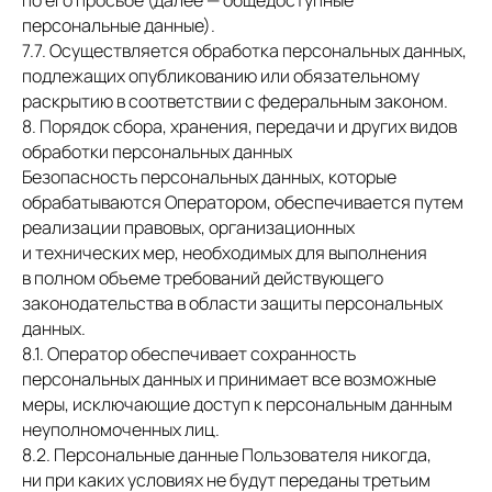
по его просьбе (далее — общедоступные
персональные данные).
7.7. Осуществляется обработка персональных данных,
подлежащих опубликованию или обязательному
раскрытию в соответствии с федеральным законом.
8. Порядок сбора, хранения, передачи и других видов
обработки персональных данных
Безопасность персональных данных, которые
обрабатываются Оператором, обеспечивается путем
реализации правовых, организационных
© 2010—2026 ООО «Профи-клиник»
и технических мер, необходимых для выполнения
в полном объеме требований действующего
Политика конфиденциальности
законодательства в области защиты персональных
Карточка организации
данных.
8.1. Оператор обеспечивает сохранность
Лицензия на осуществление
персональных данных и принимает все возможные
медицинской деятельности
меры, исключающие доступ к персональным данным
№ Л041-01136-36/00349493
неуполномоченных лиц.
8.2. Персональные данные Пользователя никогда,
ИНН 3664243310
ни при каких условиях не будут переданы третьим
ОГРН 1193668034780